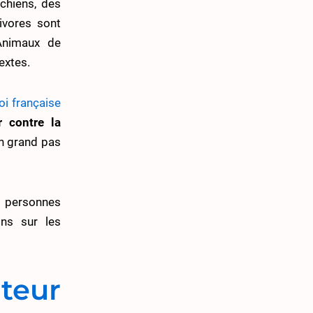
 chiens, des
ivores sont
Animaux de
extes.
loi française
er contre la
Un grand pas
s personnes
ons sur les
teur