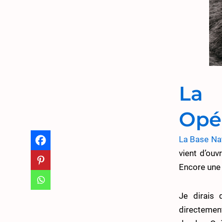
La
Opér
La Base Na
vient d’ouv
Encore une 
Je dirais 
directement 