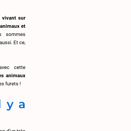
 vivant sur
s animaux et
 sommes
ussi. Et ce,
avec cette
des animaux
es furets !
 y a