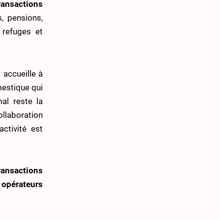
ansactions
, pensions,
 refuges et
accueille à
mestique qui
al reste la
ollaboration
activité est
ransactions
s opérateurs