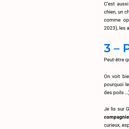
C’est auss
chien, un ch
comme opér
2023), les 
3 – 
Peut-être q
On voit bie
pourquoi le
des poils …
Je lis sur 
compagnie
curieux, esp