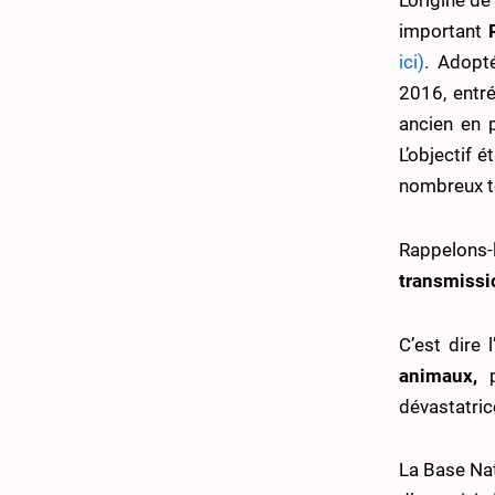
L’origine d
important
ici)
. Adopt
2016, entré
ancien en 
L’objectif 
nombreux te
Rappelons-l
transmissi
C’est dire 
animaux,
p
dévastatric
La Base Nat