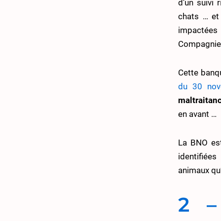
d’un suivi 
chats … et
impactées
Compagnie 
Cette banq
du 30 no
maltraitan
en avant …
La BNO es
identifiée
animaux qu’
2 –