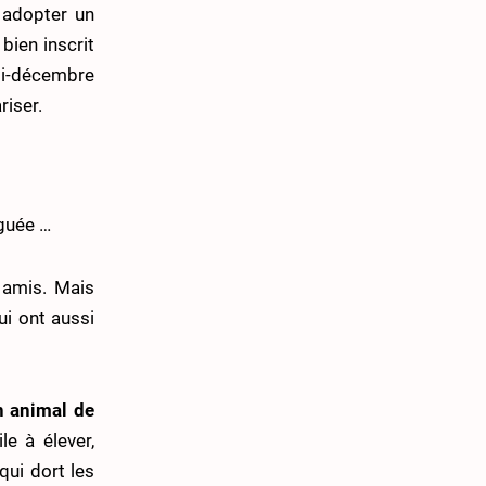
 adopter un
 bien inscrit
mi-décembre
riser.
iguée …
s amis. Mais
ui ont aussi
un animal de
e à élever,
 qui dort les