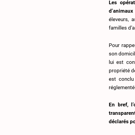
Les opéra
d’animaux
éleveurs, 
familles d’a
Pour rappe
son domicil
lui est co
propriété d
est conclu 
réglementé
En bref, l
transparent
déclarés po