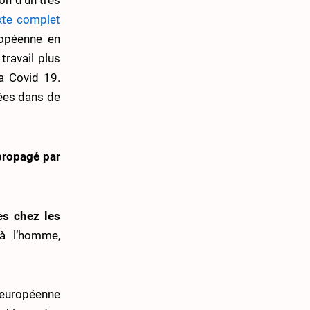
on d’un très
exte complet
ropéenne en
travail plus
a Covid 19.
sées dans de
 propagé par
es chez les
à l’homme,
e européenne