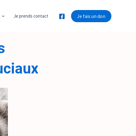
Je prends contact
Je fais un don
s
uciaux