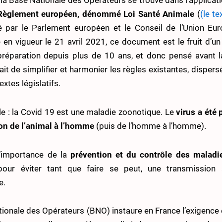
e la Base Nationale des Opérateurs se trouve dans l’applicati
Règlement européen, dénommé Loi Santé Animale
(
(le t
é par le Parlement européen et le Conseil de l’Union Eu
 en vigueur le 21 avril 2021, ce document est le fruit d’un 
préparation depuis plus de 10 ans, et donc pensé avant l
était de simplifier et harmonier les règles existantes, disper
xtes législatifs.
e : la Covid 19 est une maladie zoonotique. Le
virus a été
on de l’animal à l’homme
(puis de l’homme à l’homme).
l’importance de la
prévention et du contrôle des maladi
our éviter tant que faire se peut, une transmission 
e.
ionale des Opérateurs (BNO) instaure en France l’exigenc