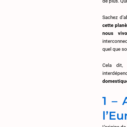
de plus. Qu
Sachez d’a
cette planè
nous viv
interconnec
quel que so
Cela dit,
interdépen
domestiqu
1 –
l’Eu